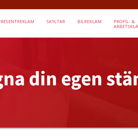
PRESENTREKLAM
SKYLTAR
BILREKLAM
PROFIL- &
ARBETSKL
gna din egen stä