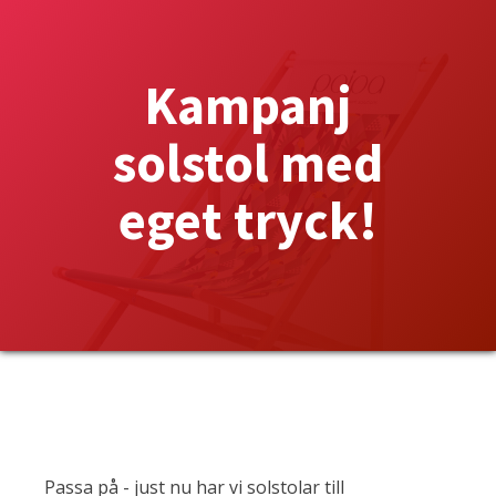
Kampanj
solstol med
eget tryck!
Passa på - just nu har vi solstolar till