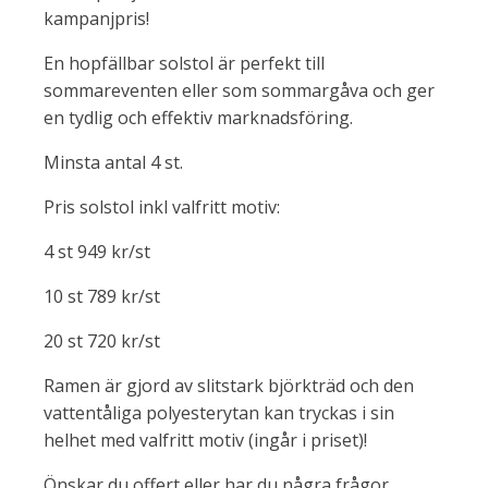
kampanjpris!
En hopfällbar solstol är perfekt till
sommareventen eller som sommargåva och ger
en tydlig och effektiv marknadsföring.
Minsta antal 4 st.
Pris solstol inkl valfritt motiv:
4 st 949 kr/st
10 st 789 kr/st
20 st 720 kr/st
Ramen är gjord av slitstark björkträd och den
vattentåliga polyesterytan kan tryckas i sin
helhet med valfritt motiv (ingår i priset)!
Önskar du offert eller har du några frågor,