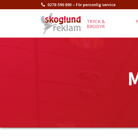
0278-590 890 – För personlig service
TRYCK &
BRODYR
M