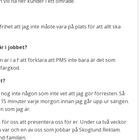
vill ha fler kunder i ett område.
ihet att jag inte måste vara på plats för att allt ska
r i jobbet?
 är i a f att förklara att PMS inte bara är det som
 färgkod.
et?
t nog inte någon som inte vet att jag gör förresten. Så
ag 15 minuter varje morgon innan jag går upp ur sängen.
n som jag är.
 för oss att presentera oss för er. Under ca två veckor
 var och en av oss som jobbar på Skoglund Reklam.
nd-familjen.