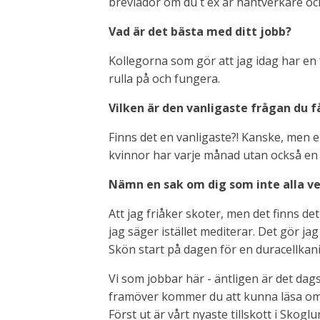
brevlådor om du t ex är hantverkare och 
Vad är det bästa med ditt jobb?
Kollegorna som gör att jag idag har en fr
rulla på och fungera.
Vilken är den vanligaste frågan du få
Finns det en vanligaste?! Kanske, men en
kvinnor har varje månad utan också en
Nämn en sak om dig som inte alla v
Att jag friåker skoter, men det finns de
jag säger istället mediterar. Det gör j
Skön start på dagen för en duracellkani
Vi som jobbar här - äntligen är det dags
framöver kommer du att kunna läsa om
Först ut är vårt nyaste tillskott i Skoglu