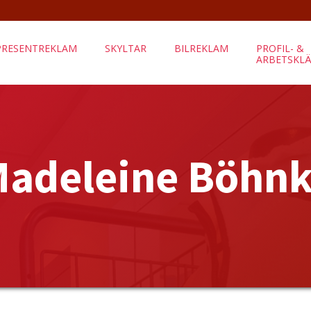
PRESENTREKLAM
SKYLTAR
BILREKLAM
PROFIL- &
ARBETSKL
adeleine Böhn