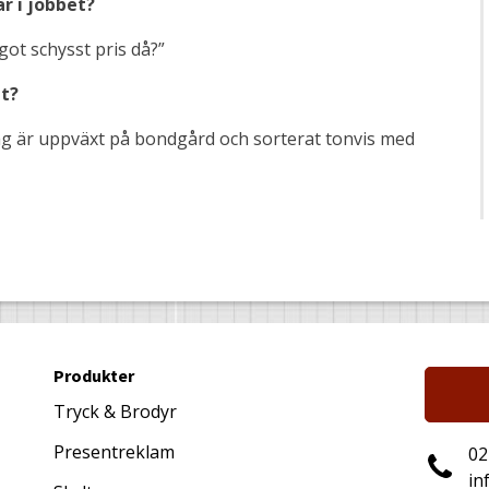
r i jobbet?
got schysst pris då?”
et?
 jag är uppväxt på bondgård och sorterat tonvis med
Produkter
Tryck & Brodyr
Presentreklam
02
in