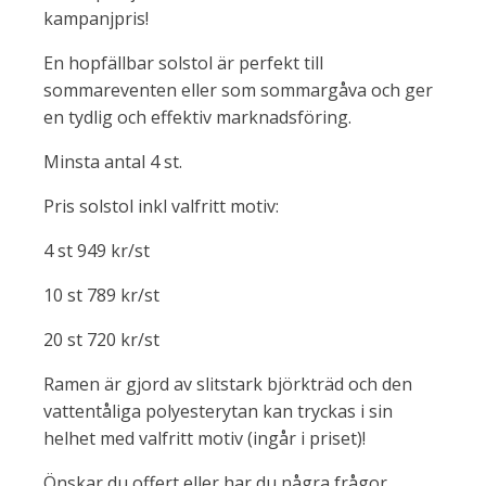
kampanjpris!
En hopfällbar solstol är perfekt till
sommareventen eller som sommargåva och ger
en tydlig och effektiv marknadsföring.
Minsta antal 4 st.
Pris solstol inkl valfritt motiv:
4 st 949 kr/st
10 st 789 kr/st
20 st 720 kr/st
Ramen är gjord av slitstark björkträd och den
vattentåliga polyesterytan kan tryckas i sin
helhet med valfritt motiv (ingår i priset)!
Önskar du offert eller har du några frågor,