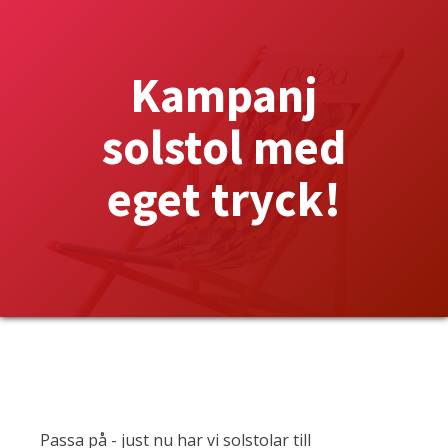
Kampanj
solstol med
eget tryck!
Passa på - just nu har vi solstolar till