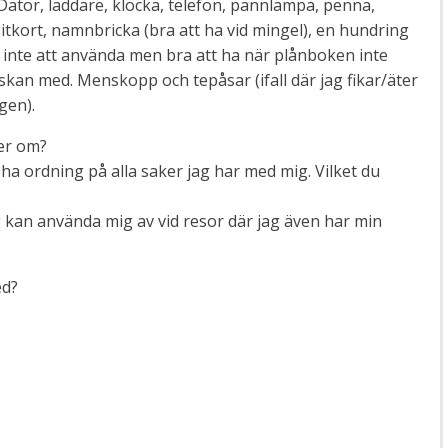
 Dator, laddare, klocka, telefon, pannlampa, penna,
isitkort, namnbricka (bra att ha vid mingel), en hundring
et inte att använda men bra att ha när plånboken inte
äskan med. Menskopp och tepåsar (ifall där jag fikar/äter
gen).
er om?
ha ordning på alla saker jag har med mig. Vilket du
ag kan använda mig av vid resor där jag även har min
ed?