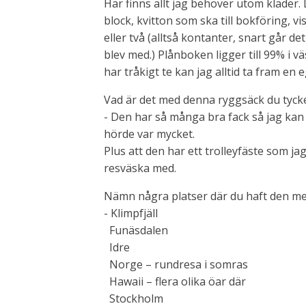
Här finns allt jag behöver utom kläder.
block, kvitton som ska till bokföring, v
eller två (alltså kontanter, snart går d
blev med.) Plånboken ligger till 99% i v
har tråkigt te kan jag alltid ta fram en e
Vad är det med denna ryggsäck du tyck
- Den har så många bra fack så jag kan 
hörde var mycket.
Plus att den har ett trolleyfäste som j
resväska med.
Nämn några platser där du haft den m
- Klimpfjäll
Funäsdalen
Idre
Norge – rundresa i somras
Hawaii – flera olika öar där
Stockholm