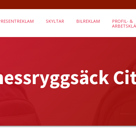
PRESENTREKLAM
SKYLTAR
BILREKLAM
PROFIL- &
ARBETSKL
nessryggsäck Cit