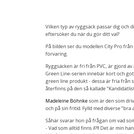
Vilken typ av ryggsäck passar dig och dit
eftersöker du när du gör ditt val?
På bilden ser du modellen City Pro från 
förvaring.
Ryggsäcken är fri från PVC, är gjord av 
Green Line-serien innebär kort och gott 
green line produkt - dessa är fria från 
återfinns på den så kallade ”Kandidatlis
Madeleine Böhnke
som är den som dri
och på sin fritid. Fylld med diverse ”bra
Såhär svarar hon på frågan om vad som 
- Vad som alltid finns i!?!! Det är min h