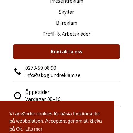
Presentreklam
Skyltar
Bilreklam
Profil- & Arbetskläder
Kontakta oss
0278-59 08 90
info@skoglundreklam.se
Öppettider
Vardagar 08–16
Vi använder cookies för bästa funktionalitet
Industrigatan 14
på webbplatsen. Acceptera genom att klicka
821 41 Bollnäs
på Ok.
Läs mer