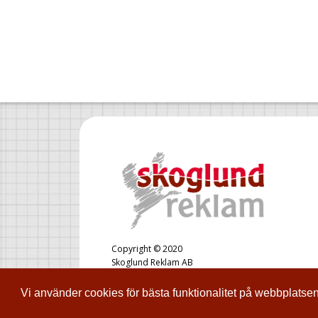
Copyright © 2020
Skoglund Reklam AB
Styrelsens säte: Bollnäs
Vi använder cookies för bästa funktionalitet på webbplatse
Om Cookies