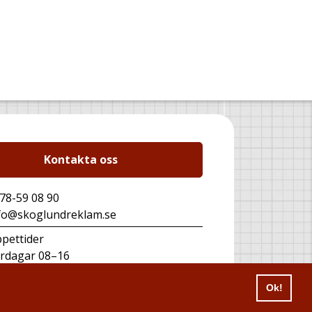
Kontakta oss
78-59 08 90
fo@skoglundreklam.se
pettider
rdagar 08–16
dustrigatan 14
Ok!
1 41 Bollnäs