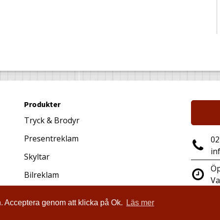
Produkter
Tryck & Brodyr
Presentreklam
02
in
Skyltar
Öp
Bilreklam
Va
Profil- & Arbetskläder
In
n. Acceptera genom att klicka på Ok.
Läs mer
82