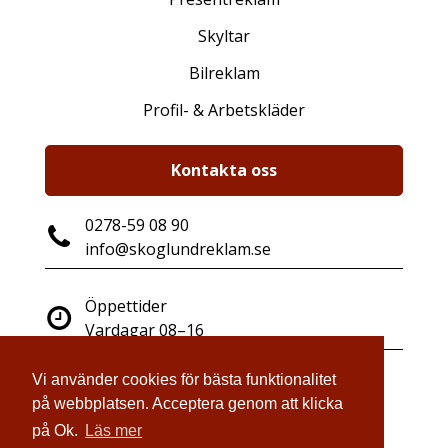
Skyltar
Bilreklam
Profil- & Arbetskläder
Kontakta oss
0278-59 08 90
info@skoglundreklam.se
Öppettider
Vardagar 08–16
Vi använder cookies för bästa funktionalitet
Industrigatan 14
på webbplatsen. Acceptera genom att klicka
821 41 Bollnäs
på Ok.
Läs mer