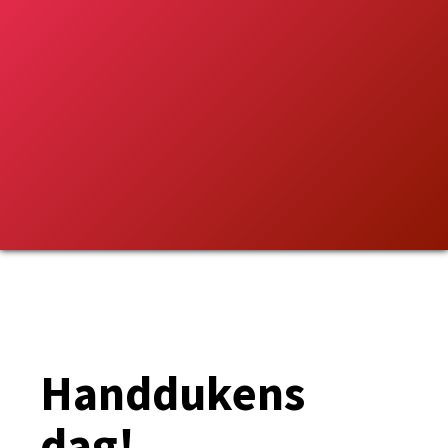
Handdukens
dag!