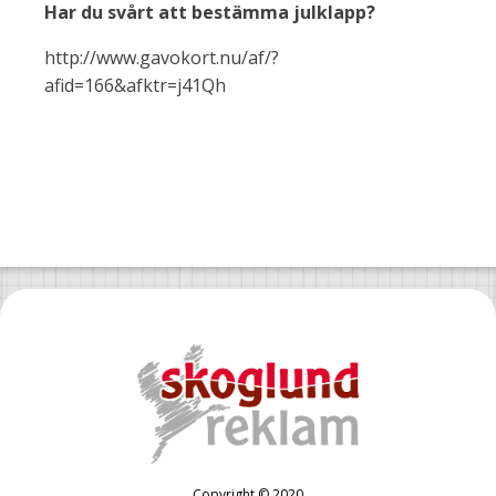
Har du svårt att bestämma julklapp?
http://www.gavokort.nu/af/?
afid=166&afktr=j41Qh
Copyright © 2020